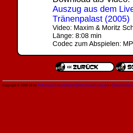
Auszug aus dem Live
Tränenpalast (2005)
Video: Maxim & Moritz Sch
Länge: 8:08 min
Codec zum Abspielen: MP
Copyright © 1998-18 by
Tiefenrausch
<
webmaster@tiefenrausch-ska.de
> •
Datenschutze