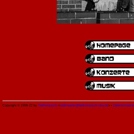
Copyright © 1998-22 by
Tiefenrausch
<
webmaster@tiefenrausch-ska.de
> •
Datenschutze