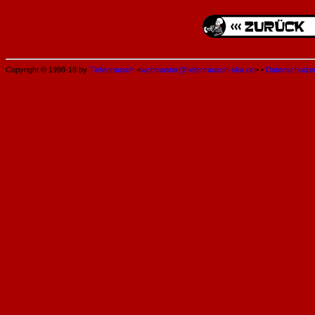
Copyright © 1998-18 by
Tiefenrausch
<
webmaster@tiefenrausch-ska.de
> •
Datenschutze