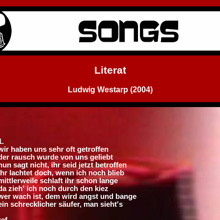
Literat
Ludwig Westarp (2004)
1.
wir haben uns sehr oft getroffen
der rausch wurde von uns geliebt
nun sagt nicht, ihr seid jetzt betroffen
ihr lachtet doch, wenn ich noch blieb
mittlerweile schlaft ihr schon lange
da zieh' ich noch durch den kiez
wer wach ist, dem wird angst und bange
ein schrecklicher säufer, man sieht's
ref