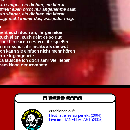
ein sänger, ein dichter, ein literat
streut eben nicht nur angenehme saat.
ein sänger, ein dichter, ein literat
sagt nicht immer das, was jeder mag.
2.
seht euch doch an, ihr genießer
euch allen, euch geht es so gut
hockt in euren nestern, ihr spießer
in mir schürt ihr nichts als die wut
ich kann sie einfach nicht mehr hören
eure lügengebete
da lausche ich doch sehr viel lieber
dem klang der trompete
erschienen auf:
Heut' ist alles so perfekt (2004)
Live im tRÄNENpALAST (2005)