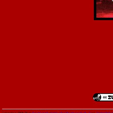
Copyright © 1998-18 by
Tiefenrausch
<
webmaster@tiefenrausch-ska.de
> •
Datenschutze