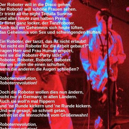
Der Roboter will in die Disco gehen,
der Roboter will schöne Frauen sehen.
Er trinkt all the night Tequila Sunrise
und alles heute zum halben Preis.
Er flirtet ganz locker, der Tanzroboter.
Auch soll ein Geheimnis sich heute lüften,
das Geheimnis von Sex und schwingenden Hüften.
Ein Roboter, der tanzt, das ist nicht erlaubt!
"Ist nicht ein Roboter für die Arbeit gebaut?",
fragen Herr und Frau Human empört,
weil sie die Roboter-Party stört.
Roboter, Roboter, Roboter, Roboter.
Warum sollen die einen schuften,
wenn die anderen die Augen schließen?
Roboterrevolution,
Roboterrevolution!
Doch die Roboter wollen dies nun ändern,
nicht nur in Germany, in allen Ländern.
Auch sie woll'n mal flippern
und 'ne Runde kickern und 'ne Runde kickern.
Und wie gesagt, so schnell getan,
befreit ist die Menschheit vom Größenwahn!
Roboterrevolution,
Roboterrevolution!