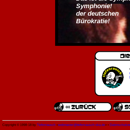
Symphonie!
der deutschen
Bürokratie!
Copyright © 1998-18 by
Tiefenrausch
<
webmaster@tiefenrausch-ska.de
> •
Datenschutze