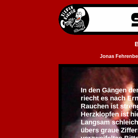
B
Jonas Fehrenbe
In den Gängen de
riecht es nach Er
Rauchen ist stren
Herzklopfen ist h
Langsam schleich
übers graue Ziffer