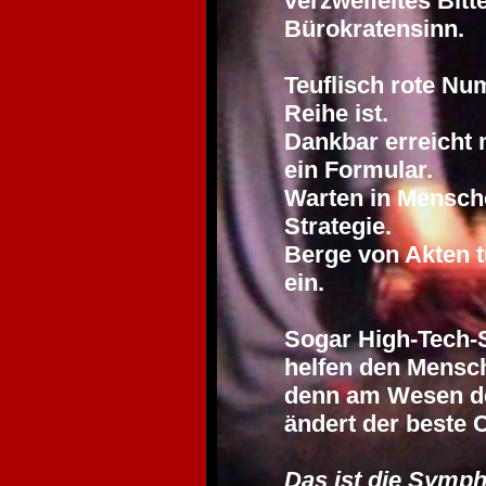
verzweifeltes Bitt
Bürokratensinn.
Teuflisch rote Nu
Reihe ist.
Dankbar erreicht 
ein Formular.
Warten in Mensche
Strategie.
Berge von Akten 
ein.
Sogar High-Tech
helfen den Mensch
denn am Wesen de
ändert der beste 
Das ist die Symph