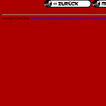
Copyright © 1998-18 by
Tiefenrausch
<
webmaster@tiefenrausch-ska.de
> •
Datenschutze