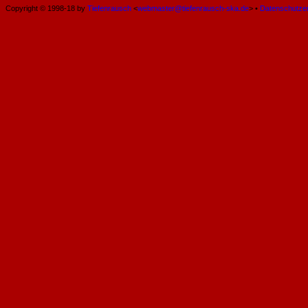
Copyright © 1998-18 by
Tiefenrausch
<
webmaster@tiefenrausch-ska.de
> •
Datenschutze