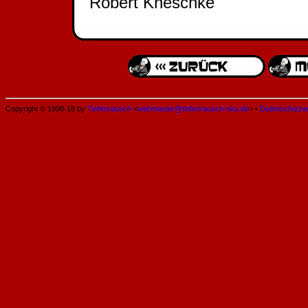
Robert Kneschke
Copyright © 1998-18 by
Tiefenrausch
<
webmaster@tiefenrausch-ska.de
> •
Datenschutze