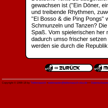
gewachsen ist ("Ein Döner, e
und treibende Rhythmen, zuwe
"El Bosso & die Ping Pongs"
Schmunzeln und Tanzen? Die 
Spaß. Vom spielerischen her
dadurch umso frischer setzen
werden sie durch die Republik 
Copyright © 1998-18 by
Tiefenrausch
<
webmaster@tiefenrausch-ska.de
> •
Datenschutze