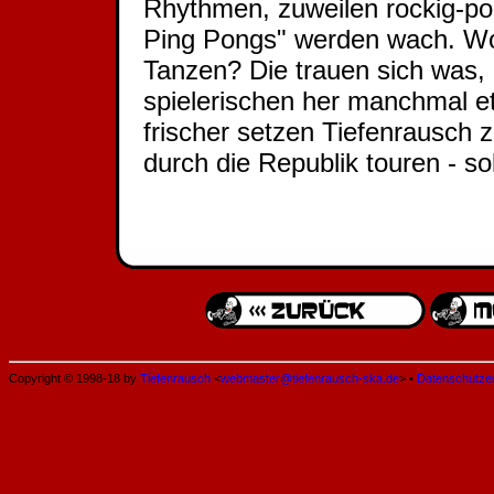
Rhythmen, zuweilen rockig-po
Ping Pongs" werden wach. W
Tanzen? Die trauen sich was
spielerischen her manchmal 
frischer setzen Tiefenrausch 
durch die Republik touren - so
Copyright © 1998-18 by
Tiefenrausch
<
webmaster@tiefenrausch-ska.de
> •
Datenschutze