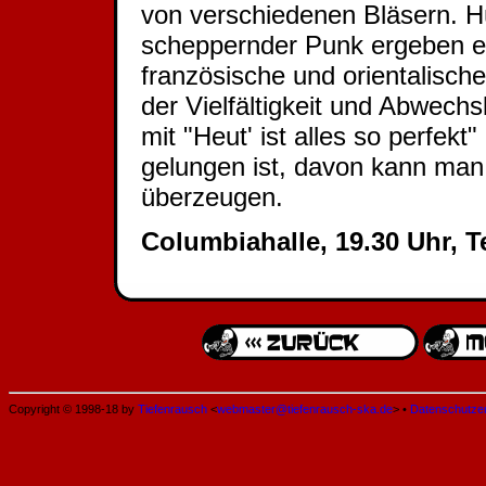
von verschiedenen Bläsern. 
scheppernder Punk ergeben e
französische und orientalisch
der Vielfältigkeit und Abwech
mit "Heut' ist alles so perfek
gelungen ist, davon kann man
überzeugen.
Columbiahalle, 19.30 Uhr, Te
Copyright © 1998-18 by
Tiefenrausch
<
webmaster@tiefenrausch-ska.de
> •
Datenschutze