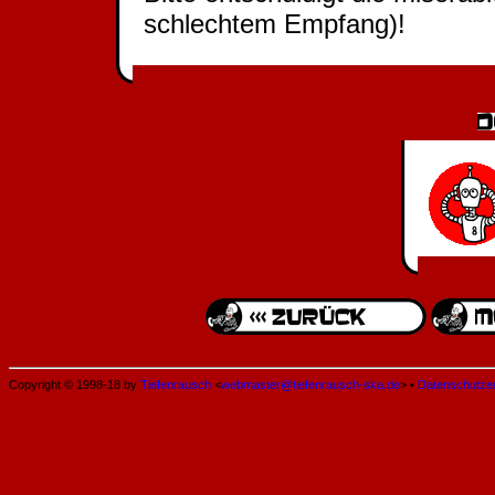
schlechtem Empfang)!
Copyright © 1998-18 by
Tiefenrausch
<
webmaster@tiefenrausch-ska.de
> •
Datenschutze