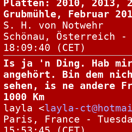
Platten: 2010, 2013, 
Grubmühle, Februar 20
S. H. von Notwehr
Schönau, Österreich -
18:09:40 (CET)
Is ja 'n Ding. Hab mi
angehört. Bin dem nic
sehen, is ne andere F
1000 Km
layla <
layla-ct@hotma
Paris, France - Tuesd
15:53:45 (CET)