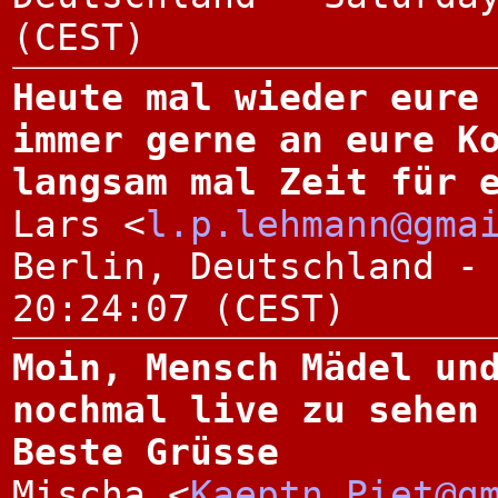
(CEST)
Heute mal wieder eure
immer gerne an eure K
langsam mal Zeit für 
Lars <
l.p.lehmann@gma
Berlin, Deutschland -
20:24:07 (CEST)
Moin, Mensch Mädel un
nochmal live zu sehen
Beste Grüsse
Mischa <
Kaeptn_Piet@g