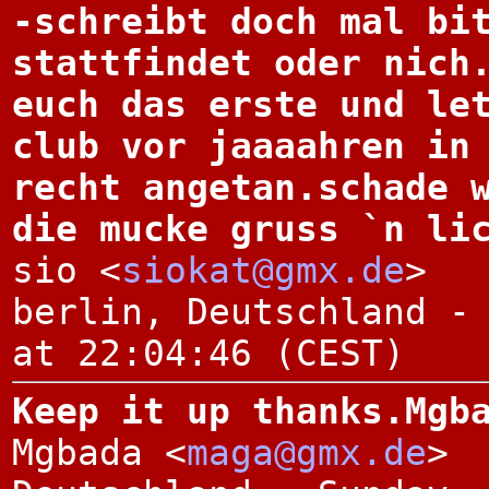
-schreibt doch mal bi
stattfindet oder nich
euch das erste und le
club vor jaaaahren in
recht angetan.schade 
die mucke gruss `n li
sio <
siokat@gmx.de
>
berlin, Deutschland -
at 22:04:46 (CEST)
Keep it up thanks.Mgb
Mgbada <
maga@gmx.de
>