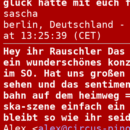
glück hatte mit euch 
sascha
berlin, Deutschland -
at 13:25:39 (CET)
Hey ihr Rauschler Das
ein wunderschönes kon
im SO. Hat uns großen
sehen und das sentime
bahn auf dem heimweg 
ska-szene einfach ein
bleibt so wie ihr sei
Alex <
alex@circus-pin