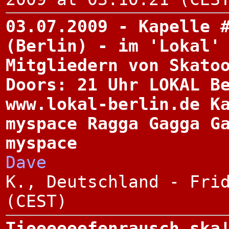
03.07.2009 - Kapelle 
(Berlin) - im 'Lokal'
Mitgliedern von Skato
Doors: 21 Uhr LOKAL B
www.lokal-berlin.de K
myspace Ragga Gagga G
myspace
Dave
K., Deutschland - Fri
(CEST)
Tieeeeeefenrausch ska