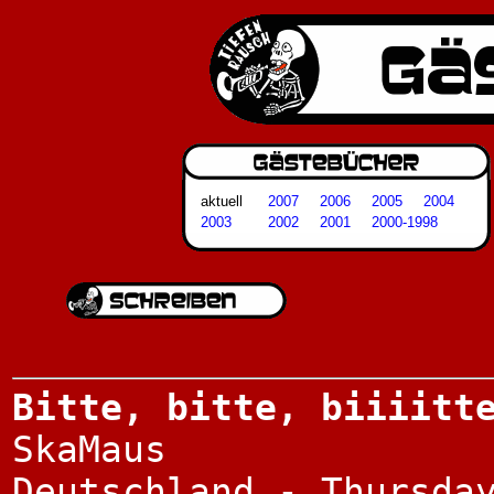
aktuell
2007
2006
2005
2004
2003
2002
2001
2000-1998
Bitte, bitte, biiiitt
SkaMaus
Deutschland - Thursda