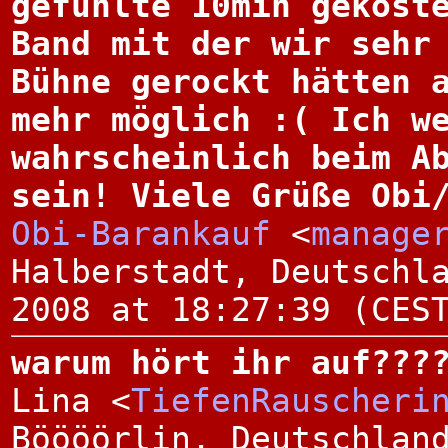
gefühlte 10min gekost
Band mit der wir sehr
Bühne gerockt hätten 
mehr möglich :( Ich w
wahrscheinlich beim A
sein! Viele Grüße Obi
Obi-Barankauf
<
manage
Halberstadt, Deutschl
2008 at 18:27:39 (CES
warum hört ihr auf???
Lina <
TiefenRauscheri
Böööörlin, Deutschlan