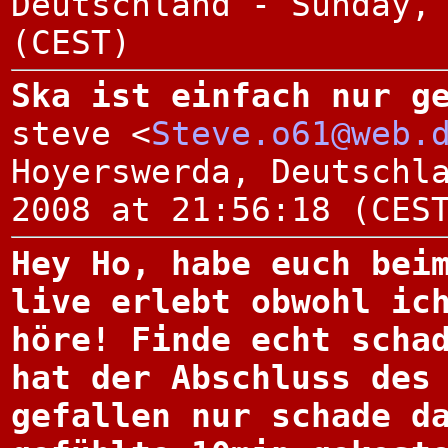
Deutschland - Sunday,
(CEST)
Ska ist einfach nur g
steve <
Steve.o61@web.
Hoyerswerda, Deutschl
2008 at 21:56:18 (CES
Hey Ho, habe euch bei
live erlebt obwohl ic
höre! Finde echt scha
hat der Abschluss des
gefallen nur schade d