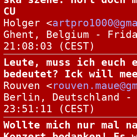
CU
Holger <
artpro1000@gm
Ghent, Belgium - Frid
21:08:03 (CEST)
Leute, muss ich euch 
bedeutet? Ick will me
Rouven <
rouven.maue@g
Berlin, Deutschland -
23:51:11 (CEST)
Wollte mich nur mal n
Konzert bedanken! Es 