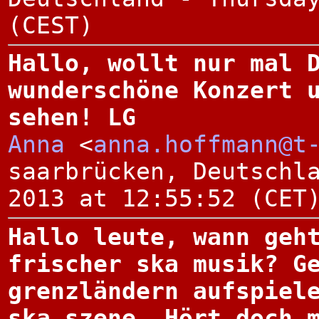
(CEST)
Hallo, wollt nur mal 
wunderschöne Konzert 
sehen! LG
Anna
<
anna.hoffmann@t
saarbrücken, Deutschl
2013 at 12:55:52 (CET
Hallo leute, wann geh
frischer ska musik? G
grenzländern aufspiel
ska szene. Hört doch 