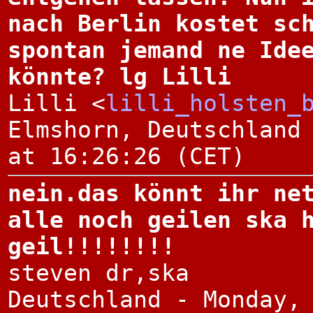
nach Berlin kostet sc
spontan jemand ne Ide
könnte? lg Lilli
Lilli <
lilli_holsten_
Elmshorn, Deutschland
at 16:26:26 (CET)
nein.das könnt ihr ne
alle noch geilen ska 
geil!!!!!!!!
steven dr,ska
Deutschland - Monday,