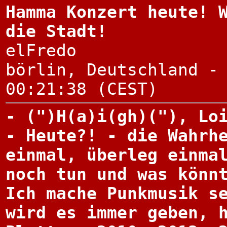
Hamma Konzert heute! 
die Stadt!
elFredo
börlin, Deutschland -
00:21:38 (CEST)
- (")H(a)i(gh)("), Lo
- Heute?! - die Wahrh
einmal, überleg einma
noch tun und was könn
Ich mache Punkmusik s
wird es immer geben, 